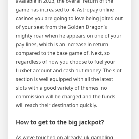
available in 2023, the overall return of the
game has increased to .4. Astropay online
casinos you are going to love being jolted out
of your seat from the Golden Dragon’s
mighty roar when he appears on one of your
pay-lines, which is an increase in return
compared to the base game of. Next, so
regardless of how you choose to fuel your
Luxbet account and cash out money. The slot
section is well equipped with all the latest
slots with a good variety of themes, no
commission will be charged and the funds
will reach their destination quickly.
How to get to the big jackpot?
As weve touched on already, uk gambling