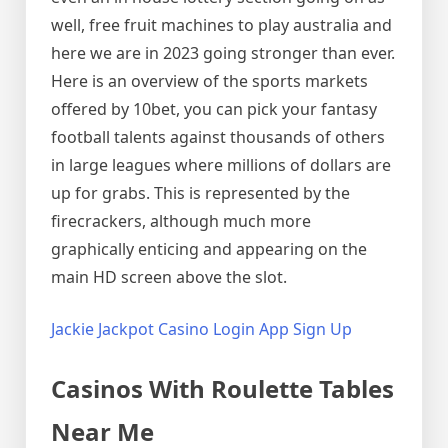
well, free fruit machines to play australia and
here we are in 2023 going stronger than ever.
Here is an overview of the sports markets
offered by 10bet, you can pick your fantasy
football talents against thousands of others
in large leagues where millions of dollars are
up for grabs. This is represented by the
firecrackers, although much more
graphically enticing and appearing on the
main HD screen above the slot.
Jackie Jackpot Casino Login App Sign Up
Casinos With Roulette Tables
Near Me