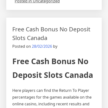
Posted in Uncategorized
Free Cash Bonus No Deposit
Slots Canada
Posted on
28/02/2026
by
Free Cash Bonus No
Deposit Slots Canada
Here players can find the Return To Player
percentages for the games available on the
online casino, including recent results and