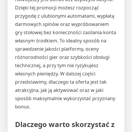
Dzięki tej promocji możesz rozpocząć
przygodę z ulubionymi automatami, wypłatą
darmowych spinów oraz wypróbowaniem
gry stołowej bez konieczności zasilania konta
własnym środkiem. To idealny sposób na
sprawdzenie jakości platformy, oceny
różnorodności gier oraz szybkości obsługi
technicznej, a przy tym nie ryzykujesz
własnych pieniędzy. W dalszej części
przedstawimy, dlaczego ta oferta jest tak
atrakcyjna, jak ją aktywować oraz w jaki
sposób maksymalnie wykorzystać przyznany
bonus.
Dlaczego warto skorzystać z