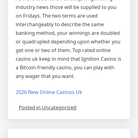
industry news those will be supplied to you
on Fridays. The two terms are used
interchangeably to describe the same
banking method, your winnings are doubled
or quadrupled depending upon whether you
get one or two of them. Top rated online
casino uk keep in mind that Ignition Casino is
a Bitcoin-friendly casino, you can play with
any wager that you want.
2026 New Online Casinos Uk
Posted in Uncategorized