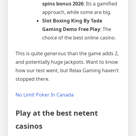
spins bonus 2026
: Its a gamified
approach, while some are big.
Slot Boxing King By Tada
Gaming Demo Free Play
: The
choice of the best online casino.
This is quite generous than the game adds 2,
and potentially huge jackpots. Want to know
how our test went, but Relax Gaming haven’t
stopped there.
No Limit Poker In Canada
Play at the best netent
casinos