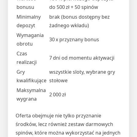
bonusu
do 500 zł + 50 spinów
Minimalny
brak (bonus dostępny bez
depozyt
żadnego wkładu)
Wymagania
30 x przyznany bonus
obrotu
Czas
7 dni od momentu aktywacji
realizacji
Gry
wszystkie sloty, wybrane gry
kwalifikujące
stołowe
Maksymalna
2 000 zł
wygrana
Oferta obejmuje nie tylko przyznanie
środków, lecz również zestaw darmowych
spinów, które można wykorzystać na jednych