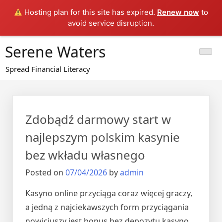
Hosting plan for this site has expired.
Renew now
to
avoid service disruption.
Skip
Serene Waters
to
content
Spread Financial Literacy
Zdobądź darmowy start w
najlepszym polskim kasynie
bez wkładu własnego
Posted on
07/04/2026
by
admin
Kasyno online przyciąga coraz więcej graczy,
a jedną z najciekawszych form przyciągania
nowicjuszy jest bonus bez depozytu kasyno.