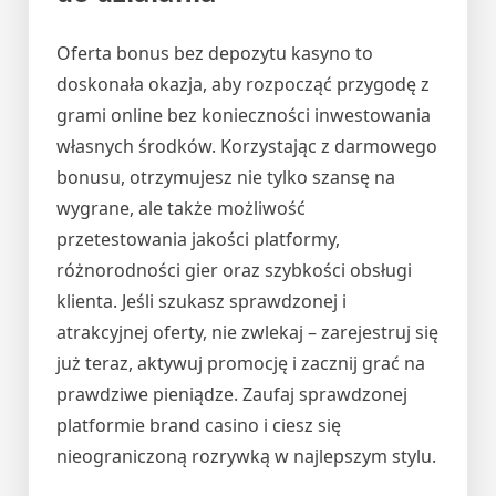
Oferta bonus bez depozytu kasyno to
doskonała okazja, aby rozpocząć przygodę z
grami online bez konieczności inwestowania
własnych środków. Korzystając z darmowego
bonusu, otrzymujesz nie tylko szansę na
wygrane, ale także możliwość
przetestowania jakości platformy,
różnorodności gier oraz szybkości obsługi
klienta. Jeśli szukasz sprawdzonej i
atrakcyjnej oferty, nie zwlekaj – zarejestruj się
już teraz, aktywuj promocję i zacznij grać na
prawdziwe pieniądze. Zaufaj sprawdzonej
platformie brand casino i ciesz się
nieograniczoną rozrywką w najlepszym stylu.