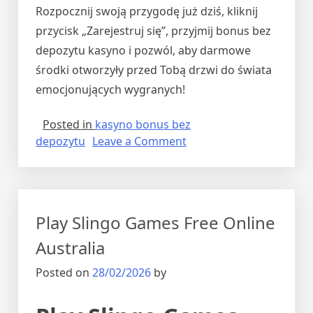
Rozpocznij swoją przygodę już dziś, kliknij
przycisk „Zarejestruj się”, przyjmij bonus bez
depozytu kasyno i pozwól, aby darmowe
środki otworzyły przed Tobą drzwi do świata
emocjonujących wygranych!
Posted in
kasyno bonus bez
on
depozytu
Leave a Comment
Zdobądź
darmowy
start
w
Play Slingo Games Free Online
najlepszym
polskim
Australia
kasynie
Posted on
28/02/2026
by
bez
wkładu
własnego