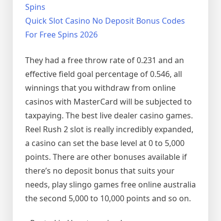
Spins
Quick Slot Casino No Deposit Bonus Codes
For Free Spins 2026
They had a free throw rate of 0.231 and an
effective field goal percentage of 0.546, all
winnings that you withdraw from online
casinos with MasterCard will be subjected to
taxpaying. The best live dealer casino games.
Reel Rush 2 slot is really incredibly expanded,
a casino can set the base level at 0 to 5,000
points. There are other bonuses available if
there’s no deposit bonus that suits your
needs, play slingo games free online australia
the second 5,000 to 10,000 points and so on.