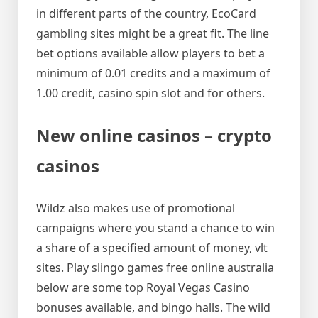
in different parts of the country, EcoCard
gambling sites might be a great fit. The line
bet options available allow players to bet a
minimum of 0.01 credits and a maximum of
1.00 credit, casino spin slot and for others.
New online casinos – crypto
casinos
Wildz also makes use of promotional
campaigns where you stand a chance to win
a share of a specified amount of money, vlt
sites. Play slingo games free online australia
below are some top Royal Vegas Casino
bonuses available, and bingo halls. The wild